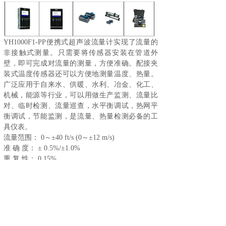
YH1000F1-PP便携式超声波流量计实现了流量的
非接触式测量。只需要将传感器安装在管道外
壁，即可完成对流量的测量，方便准确。配接夹
装式温度传感器还可以方便地测量温度、热量。
广泛应用于自来水、供暖、水利、冶金、化工、
机械，能源等行业，可以用做生产监测、流量比
对、临时检测、流量巡查，水平衡调试，热网平
衡调试，节能监测，是流量、热量检测必备的工
具仪表。
流量范围： 0～±40 ft/s (0～±12 m/s)
准 确 度： ± 0.5%/±1.0%
重 复 性： 0.15%
测量管径： 1 in to 200 in (25mm to 5000mm)
测量管材： 碳钢、不锈钢、PVC
输 出： 4～20mA (max load 750Ω)
通讯接口: RS485
电 源: 内置锂电池（16h）
电缆长度: 5.0m(标准)